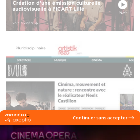
Création d’une émission culturelle
audiovisuelle à l’ICART Lille
PLAY
voir la vidéo
Pluridisciplinaire
Témoignages de nos étudiants en stage chez
le média culturel Artistik Rezo