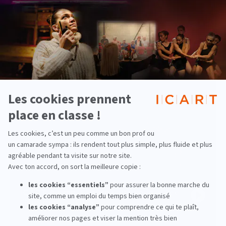
lire la suite
Pluridisciplinaire
ICART Alumni : Journaliste spécialisée
"Musique", L'OBS
PLAY
voir la vidéo