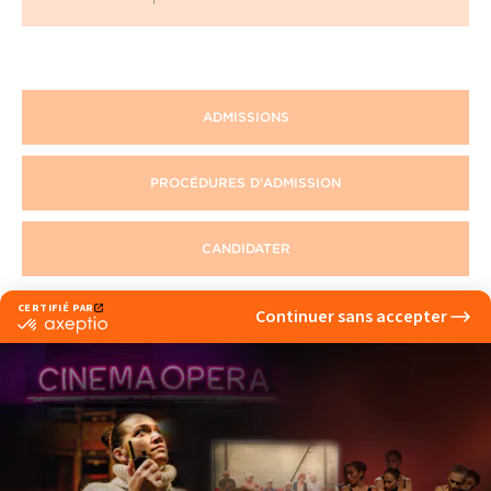
ADMISSIONS
PROCÉDURES D'ADMISSION
CANDIDATER
Voir également
Portes ouvertes