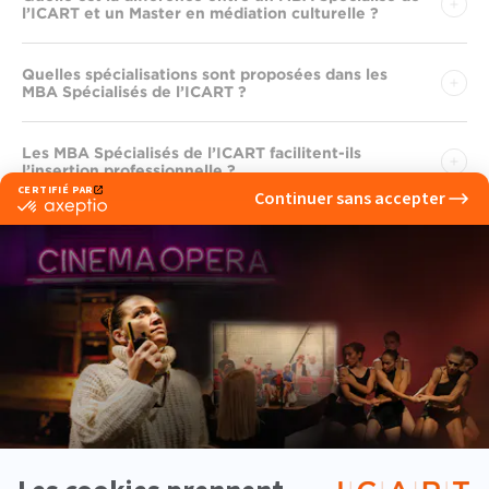
l’ICART et un Master en médiation culturelle ?
Quelles spécialisations sont proposées dans les
MBA Spécialisés de l’ICART ?
Les MBA Spécialisés de l’ICART facilitent-ils
l’insertion professionnelle ?
Quels débouchés professionnels après un MBA
Spécialisé de l’ICART ?
Les MBA Spécialisés de l’ICART sont-ils ouverts aux
étudiants ayant validé un Bac+3 ?
Les MBA Spécialisés de l’ICART sont-ils ouverts aux
étudiants ayant validé un Bac+4 ?