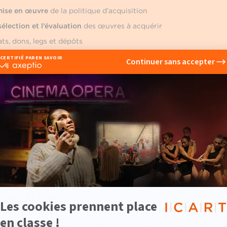
 mise en œuvre
de la politique d’acquisition
 sélection et l’évaluation
des œuvres à acquérir
ts, dons, legs et dépôts
if, juridique et budgétaire des acquisitions
’inventaire et la traçabilité
des œuvres
c les équipes de conservation, de régie et de médiation
collections à travers des expositions, publications ou projets n
it avec les conservateurs, les commissaires d’exposition, les
galeris
equises
 collections exige une expertise artistique approfondie a