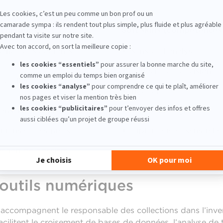
echniques)
Soft skills (compétence
issance des courants
sens de l’analyse
capacité de décision
de l’art et des
rigueur
conservation préventive
vision stratégique
itions et des prêts
diplomatie et sens relat
action de dossiers
 outils numériques
A accompagnent le responsable des collections dans l’inven
facilitent le croisement de bases de données, l’analyse de 