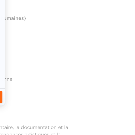
s humaines)
ionnel
taire, la documentation et la
tendances artistiques et la