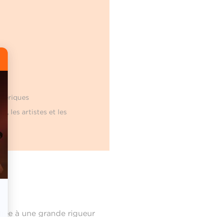
umériques
tes
, les artistes et les
lliée à une grande rigueur