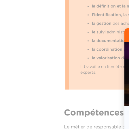
la définition et la
l’identification, la
la gestion
des acha
le suivi
administrat
la documentation, l
la coordination
ave
la valorisation
des 
Il travaille en lien étro
experts.
Compétences r
Le métier de responsable des