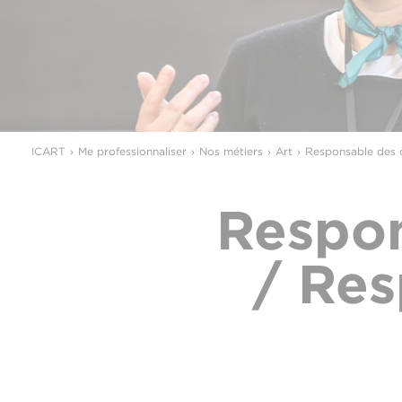
ICART
Me professionnaliser
Nos métiers
Art
Responsable des c
Respon
/ Res