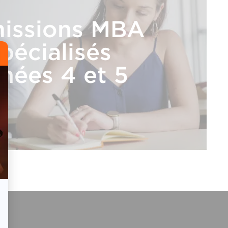
issions MBA
pécialisés
nées 4 et 5