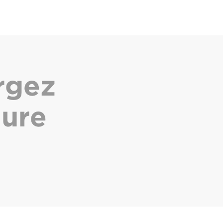
rgez
hure