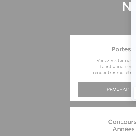
No
Portes 
Venez visiter nos l
fonctionnement d
rencontrer nos étudi
PROCHAINS 
Concours
Années 1