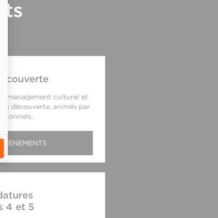
nts
Découverte
 du management culturel et
liers découverte, animés par
ssionnels.
 ÉVÉNEMENTS
datures
 4 et 5