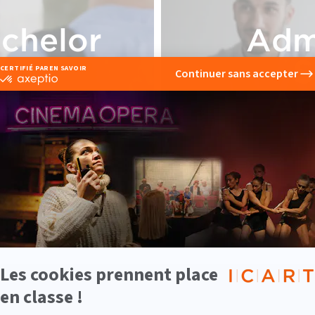
chelor
Adm
à 3
S
An