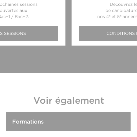
ochaines sessions
Découvrez l
ouvertes aux
de candidature
Bac+1 / Bac+2.
nos 4ᵉ et 5ᵉ année
S SESSIONS
CONDITIONS 
Voir également
Formations