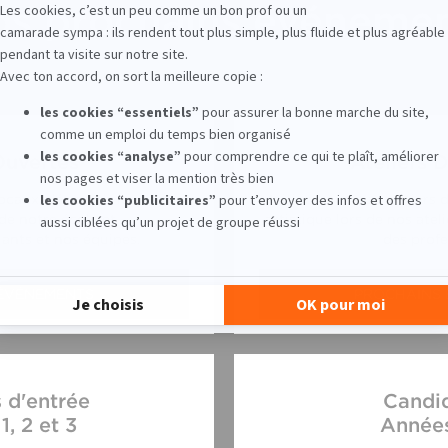
s prochains événeme
Ouvertes
Ateliers 
ocaux, découvrir le
Initiez-vous aux métiers
e notre école et
artistique lors de nos ate
ants et nos équipes.
des profe
ÉVÉNEMENTS
PROCHAINS
 d'entrée
Candi
, 2 et 3
Années