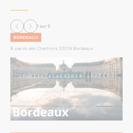
1
sur
5
BORDEAUX
8, parvis des Chartrons 33074 Bordeaux
1 