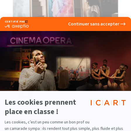
2
MARCHÉ INTERNATIONAL
DE
L'ART
PARIS
Devenez un acteur du marché de l'art
mondialisé
3
INTERNATIONAL ART MARKET -
PROGRAM IN ENGLISH
PARIS