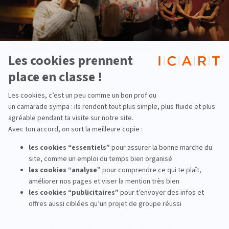
Ces cérémonies illustrent l'engagement de l'ICART à accompagner
ses étudiants tout au long de leur parcours, en leur offrant des
opportunités uniques de rencontrer et d'échanger avec des figures
emblématiques du monde culturel. Elles symbolisent également
l'entrée des diplômés dans
un réseau actif de plus de 7 500
diplômés
, favorisant les échanges professionnels et les opportunités
de carrière dans le secteur culturel.​
‹ Actualité précedente
Actualité suivante ›
Voir d'autres actualités