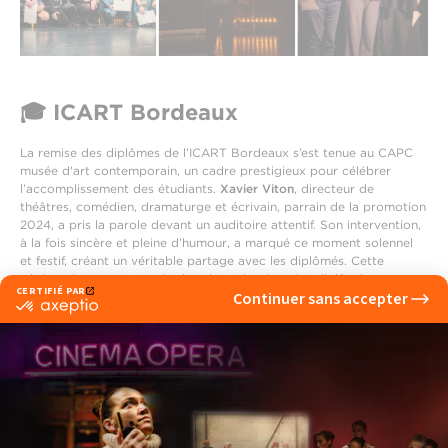
🎓 ICART Bordeaux
La remise des diplômes de l’ICART Bordeaux s’est tenue au CAPC
musée d'art contemporain, un cadre prestigieux pour célébrer
l’accomplissement des étudiants.
Xavier Viton
, directeur de
théâtres, comédien, dramaturge et écrivain, parrain de la promotion
2024, a pris la parole devant un auditoire attentif. Son intervention,
à la fois sincère et pleine d’humour, a marqué ce moment solennel
et festif, créant un véritable partage avec les diplômés. Cette
cérémonie restera gravée dans les mémoires des diplômés
bordelais, clôturant ainsi leur parcours à l’ICART et ouvrant de
nouvelles perspectives dans le monde de l’art et de la culture.