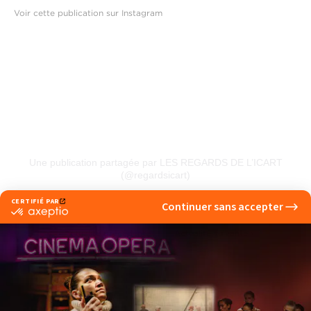
Voir cette publication sur Instagram
Une publication partagée par LES REGARDS DE L’ICART
(@regardsicart)
‹ Actualité précedente
Actualité suivante ›
Voir d'autres actualités