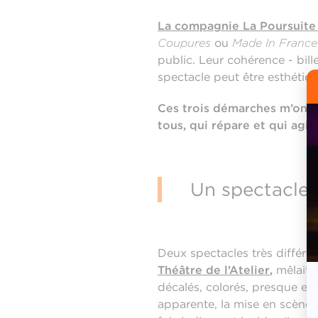
La compagnie La Poursuite
Coupures
ou
Made In France
public. Leur cohérence - bil
spectacle peut être esthétique
Ces trois démarches m’ont
tous, qui répare et qui ag
Un spectacle
Deux spectacles très différ
Théâtre de l’Atelier
,
mêlait t
décalés, colorés, presque enf
apparente, la mise en scène dé