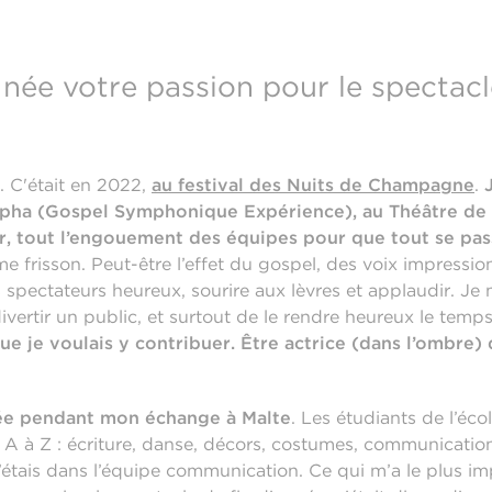
ée votre passion pour le spectacl
. C'était en 2022,
au festival des Nuits de Champagne
.
upha (Gospel Symphonique Expérience), au Théâtre d
r, tout l’engouement des équipes pour que tout se pas
e frisson. Peut-être l’effet du gospel, des voix impressi
es spectateurs heureux, sourire aux lèvres et applaudir. J
vertir un public, et surtout de le rendre heureux le temp
ue je voulais y contribuer. Être actrice (dans l’ombre
cée pendant mon échange à Malte
. Les étudiants de l’éco
 A à Z : écriture, danse, décors, costumes, communicatio
J’étais dans l’équipe communication. Ce qui m’a le plus imp