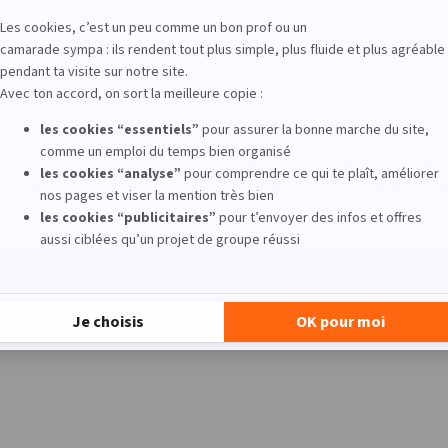
uis sortie touchée et amusée.
éra Comique,
était présenté sous forme de ballet. Aucun m
 rôle à part entière, créant les transitions, les ambiances
 à raconter une histoire si riche sans dialogue. Tout passai
oup de cœur pour la poésie du geste.
n à voir, et pourtant
ils m’ont rappelé pourquoi j’aime a
touche, et qu’il reste en tête longtemps après que le r