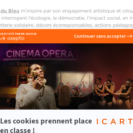
 du Bleu
m’inspire par son engagement artistique et cit
interrogent l’écologie, la démocratie, l’impact social, en 
letterie solidaire, décors écoresponsables, actions pédag
, politique et concret à la fois.
 profondément nourrie.
Elles m’ont montré qu’on pouva
it en même temps.
 qui vous a marquée récemment ?
ents m’ont récemment marquée, chacun à leur manière. Le
héâtre et cabaret. Ce qui m’a frappée, ce sont les costume
antins - ils m’ont fait penser aux Monsieur et Madame Pata
roulait une série de petites histoires drôles, tristes, touj