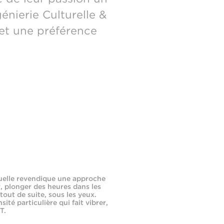
nierie Culturelle &
et une préférence
uelle revendique une approche
r, plonger des heures dans les
 tout de suite, sous les yeux.
sité particulière qui fait vibrer,
T.