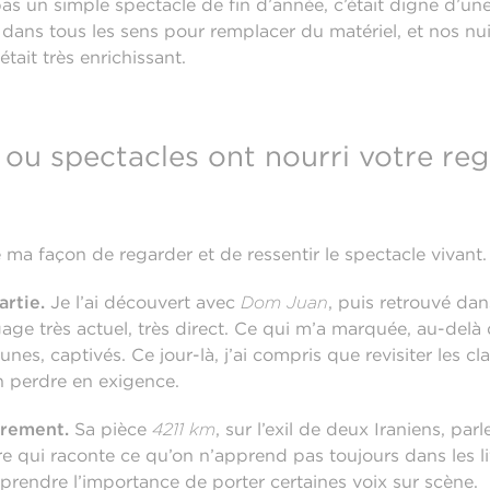
pas un simple spectacle de fin d’année, c’était digne d’u
 dans tous les sens pour remplacer du matériel, et nos nuit
était très enrichissant.
 ou spectacles ont nourri votre reg
 ma façon de regarder et de ressentir le spectacle vivant.
artie.
Je l’ai découvert avec
Dom Juan
, puis retrouvé da
ge très actuel, très direct. Ce qui m’a marquée, au-delà d
eunes, captivés. Ce jour-là, j’ai compris que revisiter les c
en perdre en exigence.
trement.
Sa pièce
4211 km
, sur l’exil de deux Iraniens, par
tre qui raconte ce qu’on n’apprend pas toujours dans les li
omprendre l’importance de porter certaines voix sur scène.