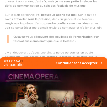
choses à apprendre, c’est sûr, mais
je me sens prête à relever les
défis de communication au sein des festivals de musique
.
Sur le plan personnel,
j’ai beaucoup appris sur moi
. Sur le fait de
savoir
travailler sous la pression
, dans l’urgence et de toujours
réagir aux imprévus
. J’ai su
prendre confiance en mes idées
et les
voir se concrétiser me donnait envie de continuer et d’aller plus loin.
Qu’avez-vous découvert des coulisses de l’organisation d’un
festival aussi emblématique que le Hellfest ?
J’y ai découvert qu’avec une vingtaine de personnes en poste
permanent, il est possible de monter un festival aussi gros que le
Hellfest.
Tant qu’il y a des personnes compétentes et passionnées
par leur travail, tout est possible
. J’y ai également
découvert un
nombre incalculable de métiers que je ne connaissais pas
et qui sont
indispensables à la renommée et au fonctionnement d’un festival
aussi emblématique que le Hellfest.
Quel conseil donneriez-vous à un(e) étudiant(e) qui rêve de
travailler dans l'univers des festivals ou de la musique live ?
Il n’est jamais trop tard pour apprendre.
Je suis arrivée en 5e année