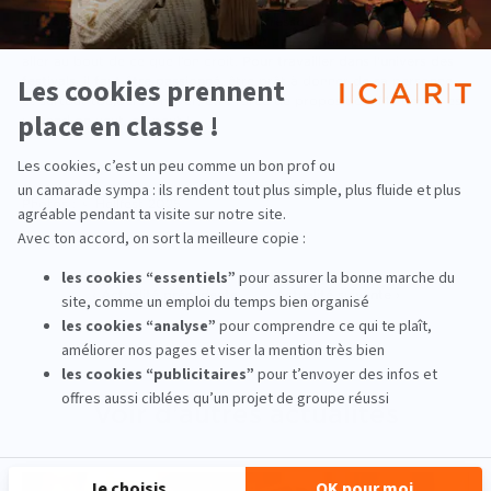
à l’école de médiation culturelle ICART sans énormément de notions
du domaine de la musique et j’en suis ressortie armée pour travailler
dans ce monde
. Je pense qu’il ne faut pas se donner de limite et
aller au bout de ce que l’on croit.
Pour travailler dans l’univers des
festivals, il faut être passionné,
être prêt à donner de sa personne
et surtout toujours innover, être force de proposition. Ma devise est
: quand on veut, on peut !
Photos : ©
Hellfest 2025
‹ Actualité précedente
Actualité suivante ›
Voir d'autres actualités