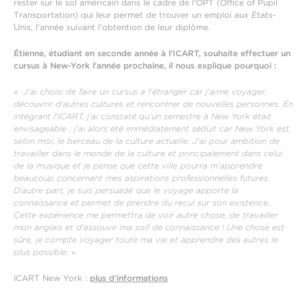
rester sur le sol américain dans le cadre de l'OPT (Office of Pupil
Transportation) qui leur permet de trouver un emploi aux États-
Unis, l'année suivant l'obtention de leur diplôme.
Étienne, étudiant en seconde année à l'ICART, souhaite effectuer un
cursus à New-York l'année prochaine, il nous explique pourquoi :
« J'ai choisi de faire un cursus a l'étranger car j'aime voyager,
découvrir d'autres cultures et rencontrer de nouvelles personnes. En
intégrant l'ICART, j'ai constaté qu'un semestre à New York était
envisageable ; j'ai alors été immédiatement séduit car New York est,
selon moi, le berceau de la culture actuelle. J'ai pour ambition de
travailler dans le monde de la culture et principalement dans celui
de la musique et je pense que cette ville pourra m'apprendre
beaucoup concernant mes aspirations professionnelles futures.
D'autre part, je suis persuadé que le voyage apporte la
connaissance et permet de prendre du recul sur son existence.
Cette expérience me permettra de voir autre chose, de travailler
mon anglais et d'assouvir ma soif de connaissance ! Une chose est
sûre, je compte voyager toute ma vie et apprendre des autres le
plus possible. »
ICART New York :
plus d'informations