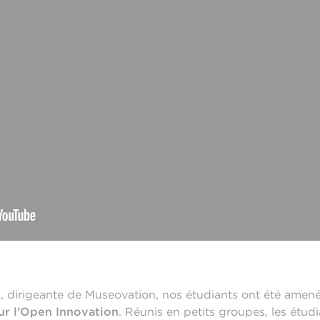
il, dirigeante de Museovation, nos étudiants ont été amen
sur l’Open Innovation
. Réunis en petits groupes, les étu