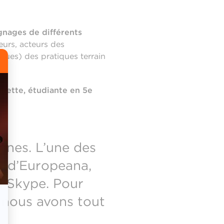
gnages de différents
urs, acteurs des
ues) des pratiques terrain
uliette, étudiante en 5e
nnes. L’une des
y d’Europeana,
ia Skype. Pour
 nous avons tout