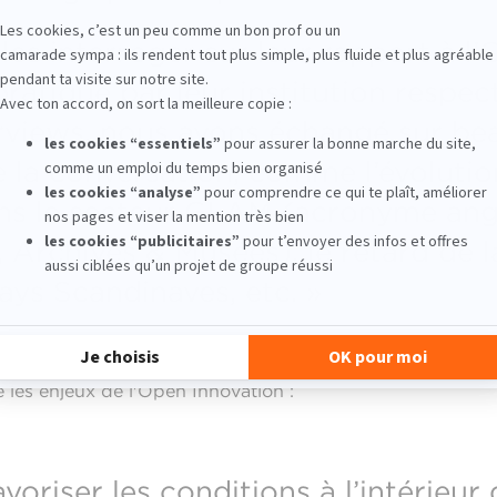
les interroger sur leur rapport à l
pratique par leur institution respect
rviews, nous avons échangé sur be
de la conversation, comme l’évolutio
ns le secteur GLAM (acronyme angl
, Archives & Musées), le retard de 
ays Scandinaves, etc. »
e les enjeux de l'Open Innovation :
favoriser les conditions à l’intérieu