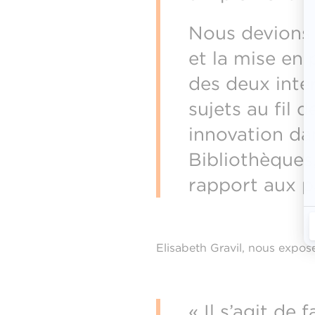
Nous devions 
et la mise en 
des deux inte
sujets au fil 
innovation da
Bibliothèques
rapport aux p
Elisabeth Gravil, nous expos
« Il s’agit de 