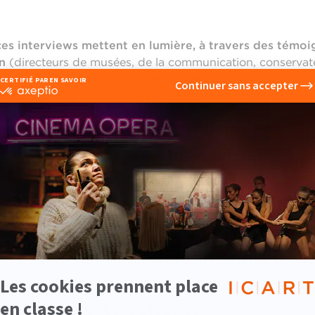
ces interviews mettent en lumière, à travers des témoi
n
(directeurs de musées, de la communication, conservate
de la tech
mais aussi des partenaires de solutions
numériq
ransformation numérique au sein de leurs organisations.
t allés à la rencontre de ces professionnels du secteur.
J
on culturelle ICART témoignage
:
 et moi avons interrogé deux perso
sée en Hollande, Douglas McCarth
c réalisé l’entretien en anglais, v
, directrice du Musée de Bretagne,
changé par téléphone.