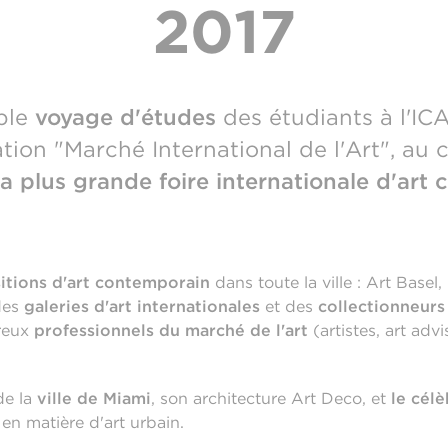
2017
ble
voyage d'études
des étudiants à l'I
tion "Marché International de l'Art", au
a plus grande foire internationale d'art 
sitions d'art contemporain
dans toute la ville : Art Basel, 
des
galeries d'art internationales
et des
collectionneur
reux
professionnels du marché de l'art
(artistes, art adv
de la
ville de Miami
, son architecture Art Deco, et
le célè
 en matière d'art urbain.