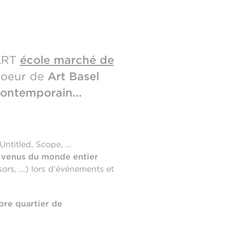
CART
école marché de
 coeur de
Art Basel
contemporain...
Untitled, Scope, ...
s venus du monde entier
isors, ...) lors d'événements et
bre quartier de