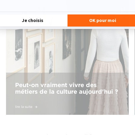
Pluridisciplinaire
Peut-on vraiment vivre des
métiers de la culture aujourd'hui ?
lire la suite