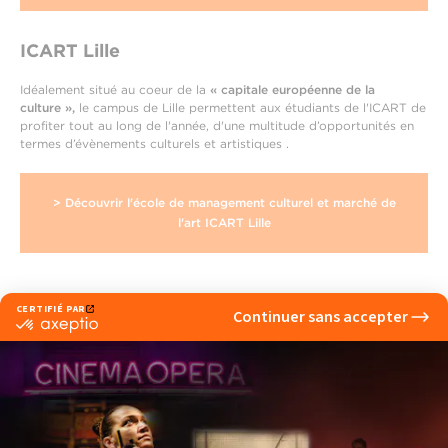
ICART Lille
Idéalement situé au coeur de la
« capitale européenne de la
culture »,
le campus de Lille permettent aux étudiants de l'ICART de
profiter tout au long de l'année, d'une multitude d’opportunités en
termes d’évènements culturels et artistiques .
> Découvrir l'école de management culturel et marché de
l'art ICART Lille
‹ Actualité précedente
Actualité suivante ›