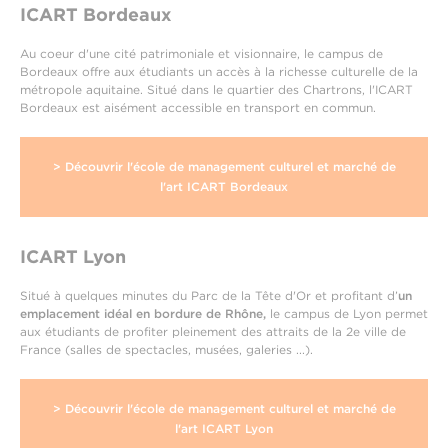
ICART Bordeaux
Au coeur d'une cité patrimoniale et visionnaire, le campus de
Bordeaux offre aux étudiants un accès à la richesse culturelle de la
métropole aquitaine. Situé dans le quartier des Chartrons, l'ICART
Bordeaux est aisément accessible en transport en commun.
> Découvrir l'école de management culturel et marché de
l'art ICART Bordeaux
ICART Lyon
Situé à quelques minutes du Parc de la Tête d'Or et profitant d’
un
emplacement idéal en bordure de Rhône,
le campus de Lyon permet
aux étudiants de profiter pleinement des attraits de la 2e ville de
France (salles de spectacles, musées, galeries ...).
> Découvrir l'école de management culturel et marché de
l'art ICART Lyon