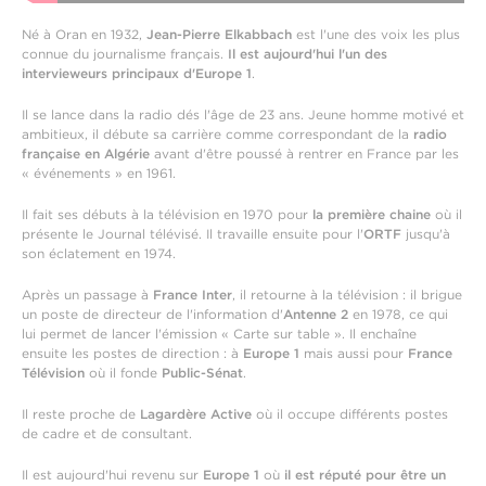
Né à Oran en 1932,
Jean-Pierre Elkabbach
est l'une des voix les plus
connue du journalisme français.
Il est aujourd'hui l'un des
intervieweurs principaux d'Europe 1
.
Il se lance dans la radio dés l'âge de 23 ans. Jeune homme motivé et
ambitieux, il débute sa carrière comme correspondant de la
radio
française en Algérie
avant d'être poussé à rentrer en France par les
« événements » en 1961.
Il fait ses débuts à la télévision en 1970 pour
la première chaine
où il
présente le Journal télévisé. Il travaille ensuite pour l'
ORTF
jusqu'à
son éclatement en 1974.
Après un passage à
France Inter
, il retourne à la télévision : il brigue
un poste de directeur de l'information d'
Antenne 2
en 1978, ce qui
lui permet de lancer l'émission « Carte sur table ». Il enchaîne
ensuite les postes de direction : à
Europe 1
mais aussi pour
France
Télévision
où il fonde
Public-Sénat
.
Il reste proche de
Lagardère Active
où il occupe différents postes
de cadre et de consultant.
Il est aujourd'hui revenu sur
Europe 1
où
il est réputé pour être un