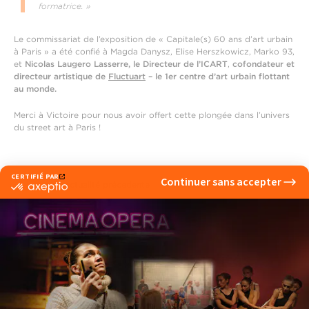
formatrice. »
Le commissariat de l’exposition de « Capitale(s) 60 ans d’art urbain
à Paris » a été confié à Magda Danysz, Elise Herszkowicz, Marko 93,
et
Nicolas Laugero Lasserre, le Directeur de l’ICART
,
cofondateur et
directeur artistique de
Fluctuart
– le 1er centre d’art urbain flottant
au monde.
Merci à Victoire pour nous avoir offert cette plongée dans l’univers
du street art à Paris !
‹ Actualité précedente
Actualité suivante ›
Voir d'autres actualités