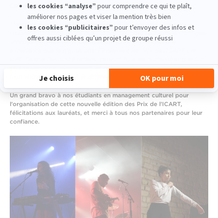
Cette expérience a-t-elle été professionnalisante pour vous ?
“
Alors dans mon cas, cette expérience m’a été très utile pour
trouver mon stage parce que j’ai postulé pour un poste en tant que
chargée de mécénat et de partenariats et il me fallait une
expérience que je n’avais pas. Finalement les prix de l’ICART ont
suffi. Ce que j’en ai tiré retiens, ce sont tous les partenaires que j’ai
pu trouver pour l’événement, et quand j’ai mis ça en avant lors de
mon entretien, ça a fait la différence pour eux et j’ai été pris.
”
Un grand bravo à nos étudiants en management culturel pour
l’organisation de cette nouvelle édition des Prix de l’ICART,
félicitations aux lauréats, et merci à tous nos partenaires pour leur
confiance.