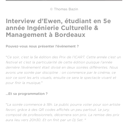
© Thomas Bazin
Interview d'Ewen, étudiant en 5e
année Ingénierie Culturelle &
Management à Bordeaux
Pouvez-vous nous présenter l’événement ?
“
Ce soir, c’est la 5e édition des Prix de l’ICART. Cette année c’est un
festival et c’est la particularité de cette édition puisque l’année
dernière l’événement était divisé en deux soirées différentes. Nous
avons une soirée par discipline : on commence par le cinéma, ce
soir ce sont les arts visuels, ensuite ce sera le spectacle vivant et
pour finir la musique.
”
...Et sa programmation ?
“
La soirée commence à 18h. Le public pourra voter pour son artiste
favori, grâce à des QR codes affichés un peu partout. Le jury,
composé de professionnels, décernera son prix. La remise des prix
aura lieu vers 20h30. Et on finit par un Dj Set.
“