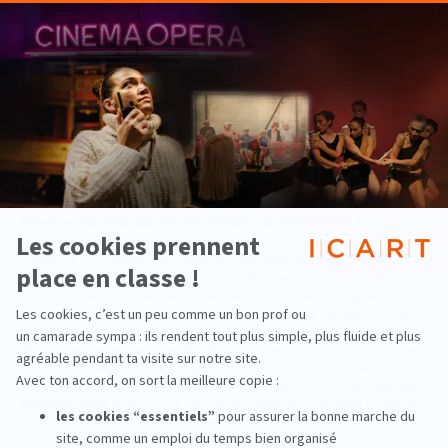
Avez-vous des conseils à donner aux artistes émergeants aux
étudiants en management culturel pour la prochaine édition des Prix
de l’ICART ?
“
Pour les artistes, ce serait de la rigueur. On n'y pense pas toujours,
mais ça fait vraiment plaisir de recevoir un appel à projet très carré,
avec toutes les informations nécessaires, qui donne envie.
Pour les futurs Icartiens, ce serait la communication. C’est important
de savoir communiquer car on est beaucoup d’élèves sur ce projet.
Si les infos ne passent pas auprès de tout le monde, ça peut créer
des soucis par la suite.
”
Pouvez-vous nous décrire vos missions sur l’événement ?
“
J’étais le coordinateur du pôle commercialisation qui regroupe 10
personnes pour les 4 événements, et j’étais en charge du mécénat
et des partenariats. Je devais mettre en place des stratégies pour
savoir comment aller chercher les gens ou encore ce que l’on allait
proposer. Concrètement, c’était créer des plaquettes, aller
démarcher des entreprises en discutant avec eux afin de savoir ce
qu’ils pouvaient nous apporter et ce que nous pouvions leur
apporter en échange. Le mécénat et le partenariat font parties des
enseignements que l’on a à l'école de médiation culturelle ICART et
cela m’a beaucoup aidé dans mes missions sur l’événement.
”