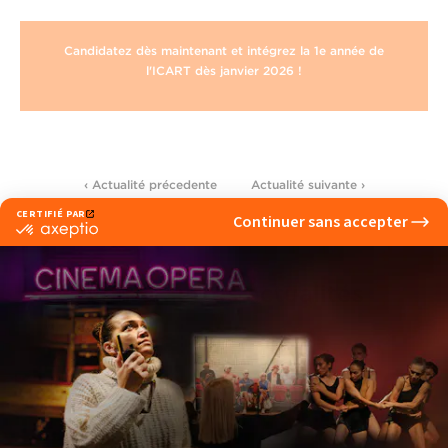
Candidatez dès maintenant et intégrez la 1e année de
l'ICART dès janvier 2026 !
‹ Actualité précedente
Actualité suivante ›
Voir d'autres actualités
Pluridisciplinaire