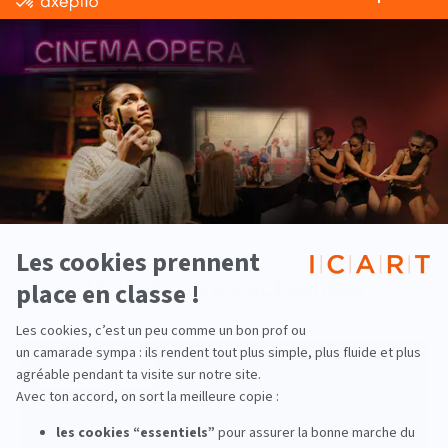
professionnels des
métiers de l'art et de la culture
dans un
environnement où la concurrence est féroce et ou leur
apprentissage est souvent mis à rude épreuve… La magie Cannoise
opère et illumine le quotidien des étudiants le temps d'une
quinzaine. Les souvenirs de ces expériences sont, eux,
impérissables.
‹ Actualité précedente
Actualité suivante ›
Voir d'autres actualités
Pluridisciplinaire