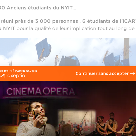
0 Anciens étudiants du NYIT
...
 réuni près de 3 000 personnes
,
6 étudiants de l'ICAR
du NYIT
pour la qualité de leur implication tout au long de 
attendue dans les locaux new yorkais de l'ICART en sept