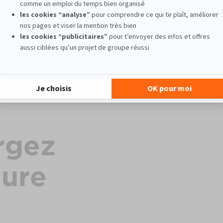
Formation antiquaire
rgez
hure