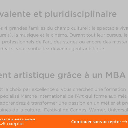
alente et pluridisciplinaire
 4 grandes familles du champ culturel : le spectacle vivan
turels), la musique et le cinéma. Durant tout leur cursus, 
s professionnels de l’art, des stages ou encore des maste
déal si vous souhaitez devenir agent artistique.
nt artistique grâce à un MBA 
t le choix par excellence si vous cherchez une formation a
cialisé Marché International de l’Art qui forme aux métier
 apprendrez à transformer une passion en un métier et pro
ines de la culture : Festival de Cannes, Warner, Universa
Louis Vuitton, Christie’s, Sotheby’s, FIAC etc.