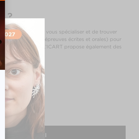
T ?
mettre ensuite de vous spécialiser et de trouver
sur concours avec épreuves écrites et orales) pour
er 2 en université). L’ICART propose également des
ssionnelle.
L'International