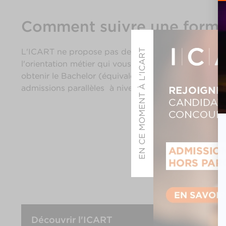
Comment suivre une format
L'ICART ne propose pas de formation agent artistiqu
EN CE MOMENT À L'ICART
l'orientation métier qui vous convient le mieux. Vo
obtenir le Bachelor (équivalent Licence) pour cont
admissions parallèles à niveau équivalent sur dossier
Découvrir l'ICART