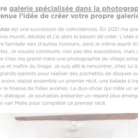
tre
galerie spécialisée dans la photogr
nue l’idée de créer votre propre galeri
utaz
est une succession de coïncidences. En 2021 ma gr
a mundi, décède et j’ai alors le besoin de créer. L’idée d
re familiale vers d’autres horizons, dans le même esprit d
s. Je voulais construire, non pas des expositions, mais 
uvé chez ma grand-mère une photographie de village prise
 et maître du tirage. Je suis allé le rencontrer, chez lui 
es grands-parents pour réaliser des pochettes de disques 
us avons réalisé ensemble un premier récit, une balade à tra
r la finesse de folles avoines. Le duo-show qui mêle un art
 dialogue. Je souhaitais présenter un regard plus émerge
en van Melle pour compléter ce premier récit.