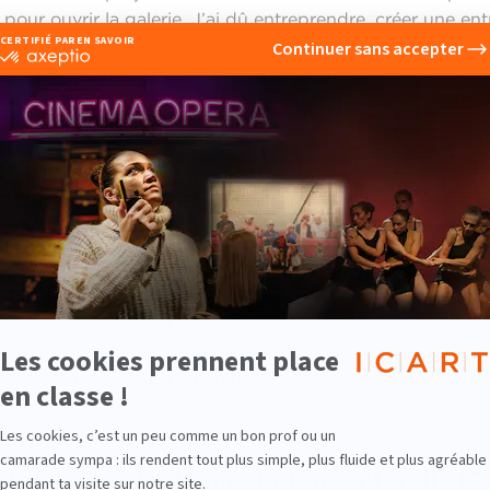
ur ouvrir la galerie. J’ai dû entreprendre, créer une entr
 pour y aboutir. Tout en continuant mes études à l’l’école 
a famille et par des professionnels à chaque étape. Lors d
une fois l’ouverture de la galerie passée, le quotidien d’
ler des artistes, expositions,… présenté
ille avec 5 artistes, Denis Brihat, le parrain de la galerie
 et Adrien van Melle. À chaque exposition, j’essaie de co
ue artiste. Il y a eu le
Récit n°1
avec un voyage dans la ré
 Adrien van Melle. La galerie a présenté un
“Récit hors 
i trace un chemin vers l’enfance à l’aide de maisons de 
d, son parcours à la recherche des colonnes antiques et 
ion à l’école de médiation culturelle IC