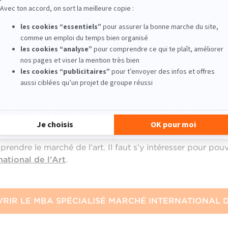
otre galerie ?
lturelle à l'ICART m’a permis d'accéder à un monde qui p
marché de l’art. L'ICART donne aux étudiants une ouvertu
e spécialiser en master où les outils peuvent nous aider s
rofessionnel.
us voudriez donner à un étudiant qui vo
alisation Marché International de l’Art ?
, aller à tous les événements possibles et être au courant
prendre le marché de l’art. Il faut s’y intéresser pour pou
ational de l'Art
.
RIR LE MBA SPÉCIALISÉ MARCHÉ INTERNATIONAL D