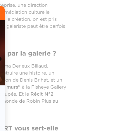
eprise, une direction
de médiation culturelle
e la création, on est pris
un galeriste peut être parfois
s par la galerie ?
, Emma Derieux Billaud,
nstruire une histoire, un
gion de Denis Brihat, et un
les murs”
à la Fisheye Gallery
poupée. Et le
Récit N°2
le monde de Robin Plus au
ART vous sert-elle