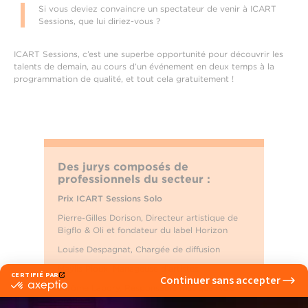
Si vous deviez convaincre un spectateur de venir à ICART
Sessions, que lui diriez-vous ?
ICART Sessions, c’est une superbe opportunité pour découvrir les
talents de demain, au cours d’un événement en deux temps à la
programmation de qualité, et tout cela gratuitement !
Des jurys composés de
professionnels du secteur :
Prix ICART Sessions Solo
Pierre-Gilles Dorison, Directeur artistique de
Bigflo & Oli et fondateur du label Horizon
Louise Despagnat, Chargée de diffusion
Maÿlis Pioux, Manageuse d’artistes
Jérôme Labory, Responsable musique AOC
production