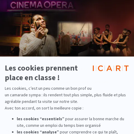
Johann Audiffren, Directeur Marketing et A&R
chez Believe
Thomas Koffi, Coordinateur général du réseau
MAP
Prix ICART Sessions Groupe
Michèle Domi, Consultante en stratégie music
business
Rina Seegoolam, Programmatrice musique de
l’Archipel
Cyrille Baron, Booker et responsable coaching
scénique de SWAP music
Jessica Saval, Manageuse d’artistes, journaliste
et photographe
Thomas Koffi, Coordinateur général du réseau
MAP
Gratuit sur réservation :
Je m'inscris