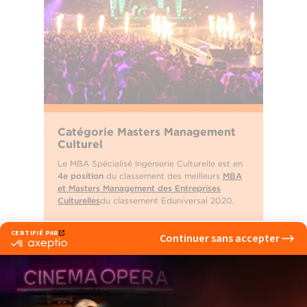
Catégorie Masters Management
Culturel
Le MBA Spécialisé Ingénierie Culturelle est en
4e position
du classement des meilleurs
MBA
et Masters Management des Entreprises
Culturelles
du classement Eduniversal 2020.
‹ Actualité précedente
Actualité suivante ›