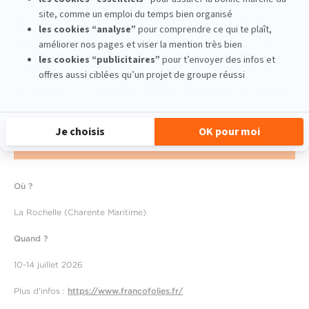
Créées à La Rochelle en 1985, les Francofolies sont devenues la
vitrine de la chanson et de la création musicale francophone. Le
festival a bâti sa réputation sur sa capacité à révéler les talents de
demain tout en accueillant les artistes les plus populaires de la
scène française, belge, québécoise ou africaine francophone.
Chaque édition propose plusieurs dizaines de concerts répartis
dans différents lieux emblématiques de la ville. Plus qu'un festival,
les Francofolies constituent un véritable observatoire de l'évolution
de la musique francophone contemporaine.
PROGRAMMATION
Où ?
La Rochelle (Charente Maritime)
Quand ?
10-14 juillet 2026
Plus d'infos :
https://www.francofolies.fr/