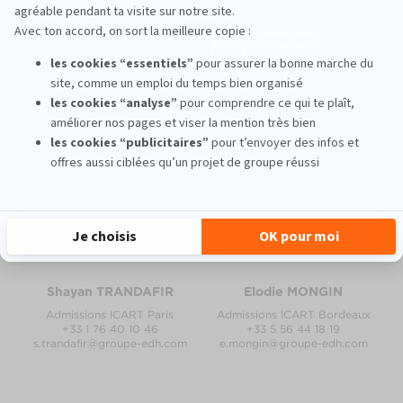
Contacts
Vous souhaitez avoir des compléments d'informations sur notre
MBA Spécialisé ?
Contactez notre équipe pédagogique :
Shayan TRANDAFIR
Elodie MONGIN
Admissions ICART Paris
Admissions ICART Bordeaux
+33 1 76 40 10 46
+33 5 56 44 18 19
s.trandafir@groupe-edh.com
e.mongin@groupe-edh.com