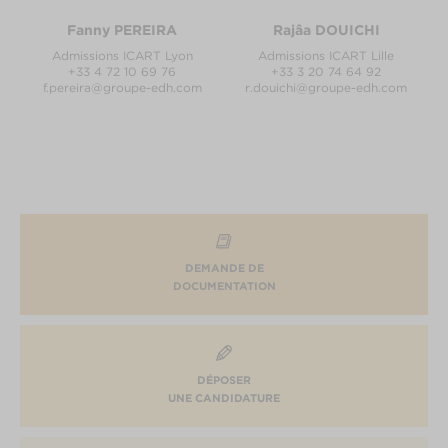
Fanny PEREIRA
Rajâa DOUICHI
Admissions ICART Lyon
Admissions ICART Lille
+33 4 72 10 69 76
+33 3 20 74 64 92
f.pereira@groupe-edh.com
r.douichi@groupe-edh.com
DEMANDE DE
DOCUMENTATION
DÉPOSER
UNE CANDIDATURE