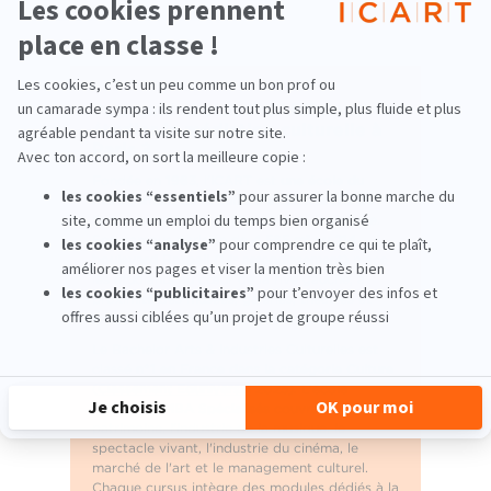
Pourquoi choisir l'ICART pour
étudier la médiation culturelle à
Paris ?
Fondée en
1963
, l'ICART est
une école du
management de la culture et du marché de
l'art
, reconnue par le Ministère de la Culture.
Son campus parisien de
4 565 m² au 214
boulevard Raspail (14ᵉ arrondissement)
place
les étudiants au cœur de la rive gauche, à
proximité des musées, galeries, théâtres et
fondations du quartier Montparnasse.
Le Bachelor Arts & Industries Culturelles est
classé
n°1 en France dans la catégorie Culture
(
Classement Eduniversal
2025). L'école
propose
7 MBA Spécialisés
couvrant l'art et
patrimoine, l'industrie de la musique, le
spectacle vivant, l'industrie du cinéma, le
marché de l'art et le management culturel.
Chaque cursus intègre des modules dédiés à la