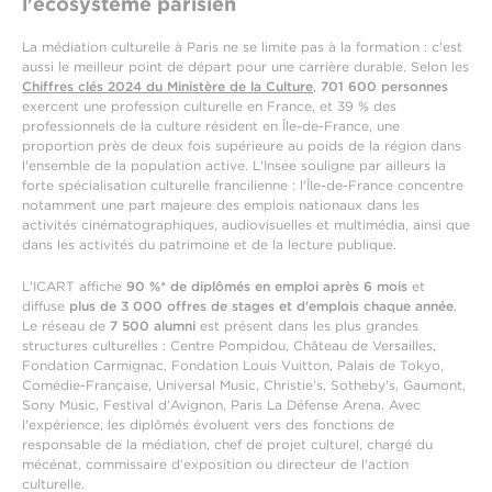
l'écosystème parisien
La médiation culturelle à Paris ne se limite pas à la formation : c'est
aussi le meilleur point de départ pour une carrière durable. Selon les
Chiffres clés 2024 du Ministère de la Culture
,
701 600 personnes
exercent une profession culturelle en France, et 39 % des
professionnels de la culture résident en Île-de-France, une
proportion près de deux fois supérieure au poids de la région dans
l'ensemble de la population active. L'Insee souligne par ailleurs la
forte spécialisation culturelle francilienne : l'Île-de-France concentre
notamment une part majeure des emplois nationaux dans les
activités cinématographiques, audiovisuelles et multimédia, ainsi que
dans les activités du patrimoine et de la lecture publique.
L'ICART affiche
90 %* de diplômés en emploi après 6 mois
et
diffuse
plus de 3 000 offres de stages et d'emplois chaque année
.
Le réseau de
7 500 alumni
est présent dans les plus grandes
structures culturelles : Centre Pompidou, Château de Versailles,
Fondation Carmignac, Fondation Louis Vuitton, Palais de Tokyo,
Comédie-Française, Universal Music, Christie's, Sotheby's, Gaumont,
Sony Music, Festival d'Avignon, Paris La Défense Arena. Avec
l'expérience, les diplômés évoluent vers des fonctions de
responsable de la médiation, chef de projet culturel, chargé du
mécénat, commissaire d'exposition ou directeur de l'action
culturelle.