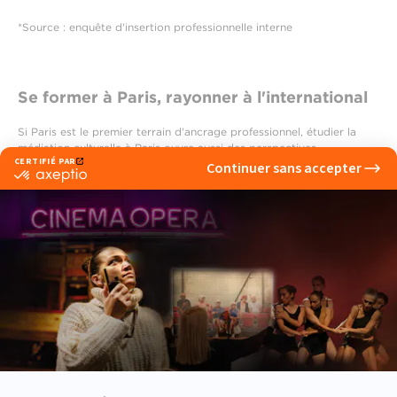
*Source : enquête d'insertion professionnelle interne
Se former à Paris, rayonner à l'international
Si Paris est le premier terrain d'ancrage professionnel, étudier la
médiation culturelle à Paris ouvre aussi des perspectives
internationales. La capitale accueille chaque année des événements
culturels à rayonnement mondial : festivals de musique, de cinéma
ou encore foires d'art. Les étudiants qui se forment dans cet
environnement développent une culture et un réseau qui dépassent
les frontières françaises.
L'ICART renforce cette dimension par des
options internationales
intégrées au cursus :
double diplôme à New York
(New York
Institute of Technology, accréditation AACSB),
double diplôme à
Milan
(IULM),
Miami Creativity Program
,
charte
Erasmus+
et
36
universités partenaires dans le monde
.
Les étudiants peuvent ainsi
effectuer une partie de leurs stages à l'étranger et acquérir une
expérience multiculturelle essentielle dans un secteur de plus en plus
globalisé.